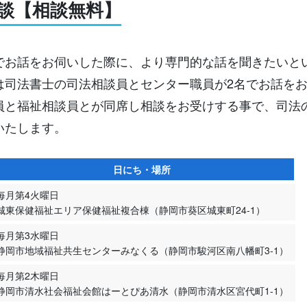
談【相談無料】
でお話をお伺いした際に、より専門的な話を聞きたいと
は司法書士の司法相談員とセンター職員が2名でお話を
員と福祉相談員とが同席し相談をお受けする事で、司法
いたします。
日にち・場所
毎月第4火曜日
城東保健福祉エリア保健福祉複合棟（静岡市葵区城東町24-1）
毎月第3水曜日
静岡市地域福祉共生センターみなくる（静岡市駿河区南八幡町3-1）
毎月第2木曜日
静岡市清水社会福祉会館はーとぴあ清水（静岡市清水区宮代町1-1）