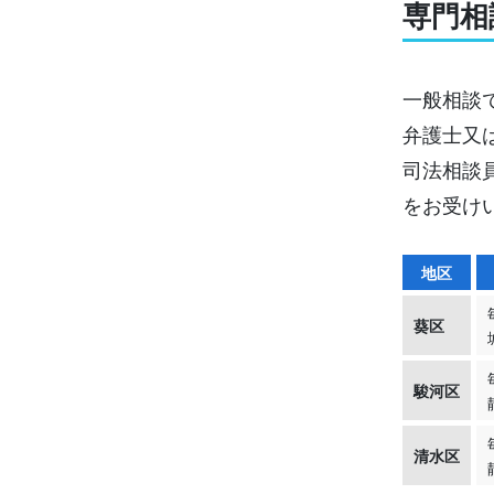
専門相
一般相談
弁護士又
司法相談
をお受け
地区
葵区
駿河区
清水区