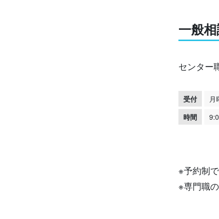
一般相
センター
受付
月
時間
9:
※予約制
※専門職