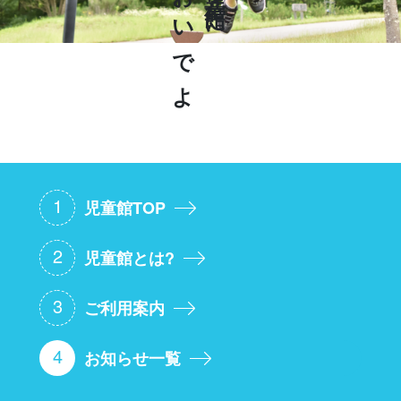
おいでよ
児童館に
1
児童館TOP
2
児童館とは?
3
ご利用案内
4
お知らせ一覧