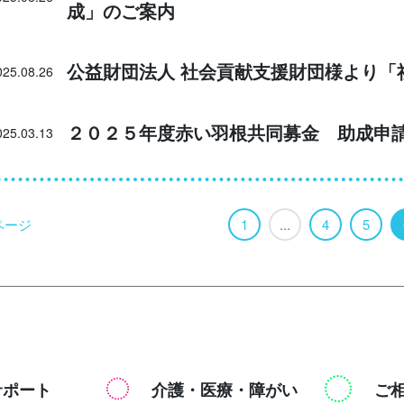
成」のご案内
公益財団法人 社会貢献支援財団様より「
025.08.26
２０２５年度赤い羽根共同募金 助成申
025.03.13
ページ
1
...
4
5
サポート
介護・医療・障がい
ご