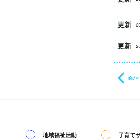
更新
2
更新
2
前の
地域福祉活動
子育て