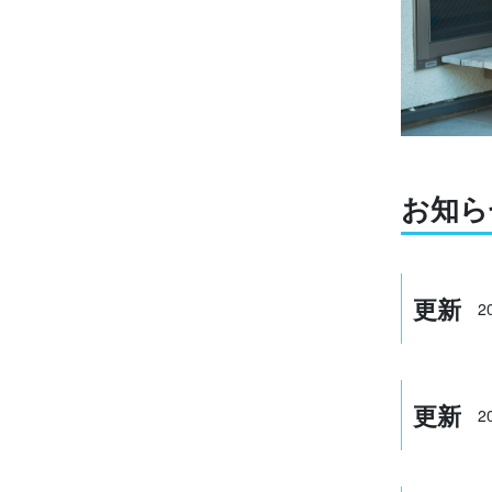
お知ら
更新
2
更新
2